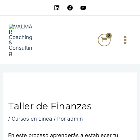
Ir
Navegación
al
de
MAI
contenido
entradas
MEN
Taller de Finanzas
/
Cursos en Linea
/ Por
admin
En este proceso aprenderás a establecer tu