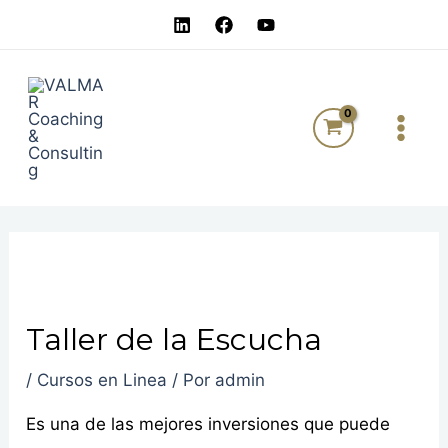
Ir
Navegación
al
de
MAI
contenido
entradas
MEN
Taller de la Escucha
/
Cursos en Linea
/ Por
admin
Es una de las mejores inversiones que puede